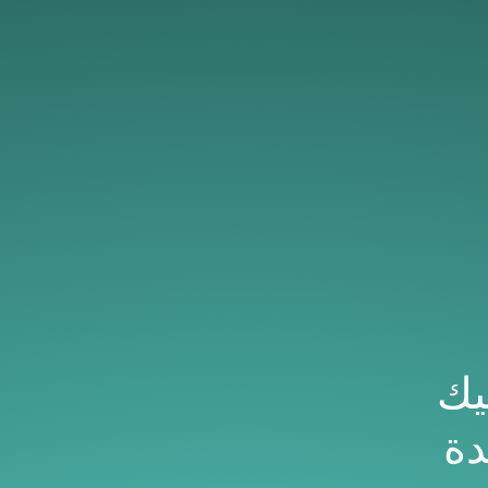
يك
دة