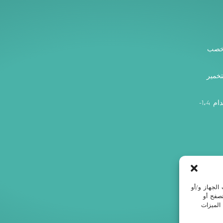
ت الصوديوم، متشابك مع BDDE، ومُخصب
تخمير
يُصنع الهيدروجيل عن طريق ربط سلاسل هيالورونات الصوديوم باستخدام 1،4-
الجهاز و/أو
تصفح أو
 الميزات