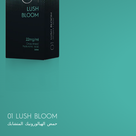
01 LUSH BLOOM
حمض الهيالورونيك المتشابك