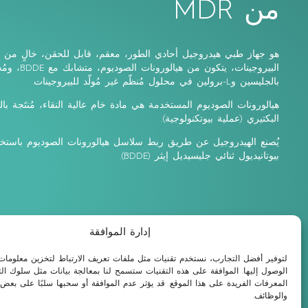
من MDR
هو جهاز طبي هيدروجيل أحادي الطور، معقم، قابل للحقن، خالٍ من
البيروجينات، يتكون من هيالورونا
بالجليسين وL-برولين في محلول مُنظّم غير مُولّد للبيروجينات.
هيالورونات الصوديوم المستخدمة هي مادة خام عالية النقاء، مُنتَجة بال
البكتيري (عملية بيوتكنولوجية).
بيوتانيديول ثنائي جليسيديل إيثر (BDDE).
إدارة الموافقة
لتوفير أفضل التجارب، نستخدم تقنيات مثل ملفات تعريف الارتباط لتخزين معلومات 
الوصول إليها. الموافقة على هذه التقنيات ستسمح لنا بمعالجة بيانات مثل سلوك ال
المعرفات الفريدة على هذا الموقع. قد يؤثر عدم الموافقة أو سحبها سلبًا على بعض
والوظائف.