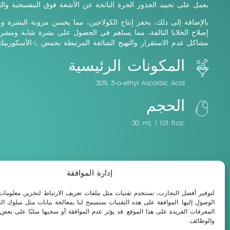
يعمل على تحييد الجذور الحرة الناتجة عن الأشعة فوق البنفسجية والت
بالإضافة إلى ذلك، يحفز إنتاج الكولاجين، مما يحسن مرونة البشرة 
إصلاح الخلايا التالفة، مما يساهم في الحصول على بشرة شابة ومشرقة
مشاكل عدم الاستقرار والتهيج الشائعة المرتبطة بحمض
L
-الأسكوربيك.
المكونات الرئيسية
30% 3-o-ethyl Ascorbic Acid
الحجم
30 ml, | 1.01 fl.oz.
إدارة الموافقة
لتوفير أفضل التجارب، نستخدم تقنيات مثل ملفات تعريف الارتباط لتخزين معلومات 
الوصول إليها. الموافقة على هذه التقنيات ستسمح لنا بمعالجة بيانات مثل سلوك ال
المعرفات الفريدة على هذا الموقع. قد يؤثر عدم الموافقة أو سحبها سلبًا على بعض
والوظائف.