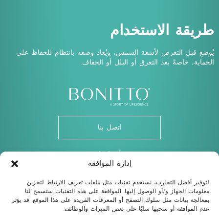
طريقة الاستخدام
يُوضع قبل التعرض لأشعة الشمس، ويُعاد وضعه بانتظام للحفاظ على
الحماية، خاصةً بعد التعرق أو البلل أو الجفاف.
اتصل بنا
أو تابعنا
إدارة الموافقة
Youtube
Instagram
Linkedin
Facebook
لتوفير أفضل التجارب، نستخدم تقنيات مثل ملفات تعريف الارتباط لتخزين
معلومات الجهاز و/أو الوصول إليها. الموافقة على هذه التقنيات ستسمح لنا
Vienna: Top 1, Schegargasse 9, 1190 Vienna, Austria
بمعالجة بيانات مثل سلوك التصفح أو المعرفات الفريدة على هذا الموقع. قد يؤثر
Dubai: 701, Damac Smart Heights, Tecom, Dubai UAE
عدم الموافقة أو سحبها سلبًا على بعض الميزات والوظائف.
بريد إلكتروني
info@bonittoaesthetic.com
هاتف
+43 677 61456998