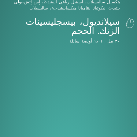
هكسيل ساليسيلات، أسيتيل رباعي الببتيد-2، إس إتش-بولي
ببتيد-2، نيكوتيانا بنثاميانا هيكسابيبتيد-40، ساليسيلات
سيلانديول، بيسجليسينات
الزنك. الحجم
٣٠ مل | ١٫٠١ أونصة سائلة