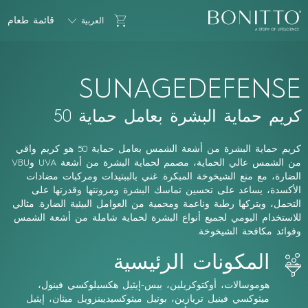
Bonitto Aesthetic
Go to Cart
قائمة طعام
العربية
SUNAGEDEFENSE
كريم حماية البشرة بعامل حماية 50
كريم حماية البشرة من أشعة الشمس بعامل حماية
50
هو كريم واقي
من الشمس عالي الحماية، مصمم لحماية البشرة من أشعة
UVA
وU
VB
الضارة، مع منع الشيخوخة المبكرة. غني بالببتيدات ومركبات مضادات
الأكسدة، يساعد على تحسين تماسك البشرة ومرونتها وقدرتها على
التحمل، ويتركها رطبة وناعمة ومحمية من العوامل البيئية الضارة. مثالي
للاستخدام اليومي لجميع أنواع البشرة لحماية شاملة من أشعة الشمس
وفوائد مكافحة الشيخوخة.
المكونات الرئيسية
هوموسالات، أوكتوكريلين، بيس-إيثيل هكسيلوكسي فينول،
ميثوكسي فينيل تريازين، بوتيل ميثوكسيديبنزويل ميثان، إيثيل