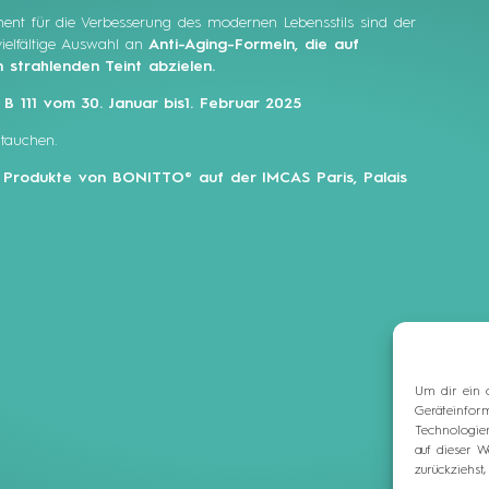
ment für die Verbesserung des modernen Lebensstils sind der
elfältige Auswahl an
Anti-Aging-Formeln, die auf
 strahlenden Teint abzielen.
 111 vom 30. Januar bis1. Februar 2025
tauchen.
en Produkte von BONITTO® auf der IMCAS Paris, Palais
Um dir ein 
Geräteinfor
Technologie
auf dieser W
zurückziehs