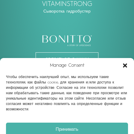
VITAMINSTRONG
Сыворотка гидробустер
СВЯЗАТЬСЯ С НАМИ
Manage Consent
ИЛИ ПОДПИШИТЕСЬ НА НАС
Чтобы обеспечить наилучший опыт, мы используем такие
технологии, как файлы cookie, для хранения и/или доступа к
информации об устройстве. Согласие на эти технологии позволит
Facebook
Linkedin
Instagram
Youtube
нам обрабатывать такие данные, как поведение при просмотре или
уникальные идентификаторы на этом сайте. Несогласие или отзыв
Vienna: Top 1, Schegargasse 9, 1190 Vienna, Austria
согласия может негативно повлиять на определенные функции и
Dubai: 701, Damac Smart Heights, Tecom, Dubai UAE
возможности.
ЭЛЕКТРОННАЯ ПОЧТА
info@bonittoaesthetic.com
ТЕЛЕФОН
+43 677 61456998
Copyright © Beauty Revolution Trading LLC.
All Rights Reserved
Принимать