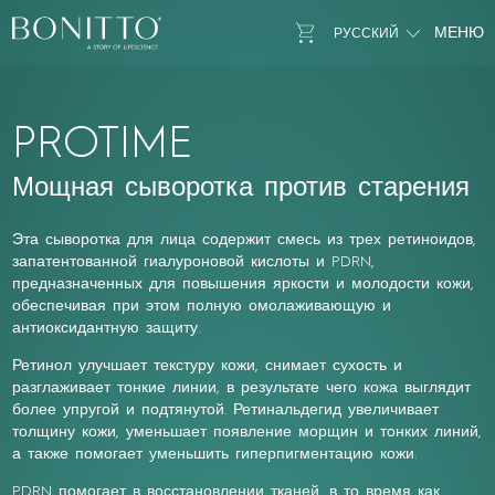
Bonitto Aesthetic
Go to Cart
МЕНЮ
РУССКИЙ
PROTIME
Мощная сыворотка против старения
Эта сыворотка для лица содержит смесь из трех ретиноидов,
запатентованной гиалуроновой кислоты и PDRN,
предназначенных для повышения яркости и молодости кожи,
обеспечивая при этом полную омолаживающую и
антиоксидантную защиту.
Ретинол улучшает текстуру кожи, снимает сухость и
разглаживает тонкие линии, в результате чего кожа выглядит
более упругой и подтянутой. Ретинальдегид увеличивает
толщину кожи, уменьшает появление морщин и тонких линий,
а также помогает уменьшить гиперпигментацию кожи.
PDRN помогает в восстановлении тканей, в то время как