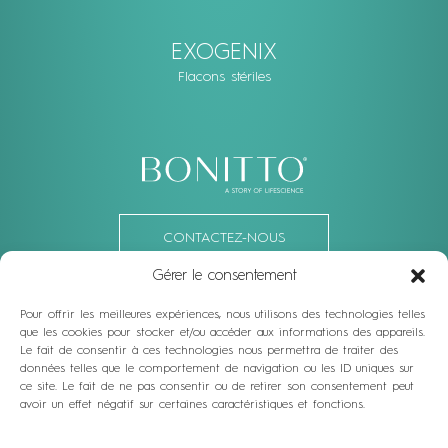
EXOGENIX
Flacons stériles
CONTACTEZ-NOUS
Gérer le consentement
OU SUIVEZ-NOUS
Pour offrir les meilleures expériences, nous utilisons des technologies telles
que les cookies pour stocker et/ou accéder aux informations des appareils.
Facebook
Linkedin
Instagram
Youtube
Le fait de consentir à ces technologies nous permettra de traiter des
données telles que le comportement de navigation ou les ID uniques sur
Vienna: Top 1, Schegargasse 9, 1190 Vienna, Austria
ce site. Le fait de ne pas consentir ou de retirer son consentement peut
Dubai: 701, Damac Smart Heights, Tecom, Dubai UAE
avoir un effet négatif sur certaines caractéristiques et fonctions.
E-MAIL
info@bonittoaesthetic.com
TÉLÉPHONE
+43 677 61456998